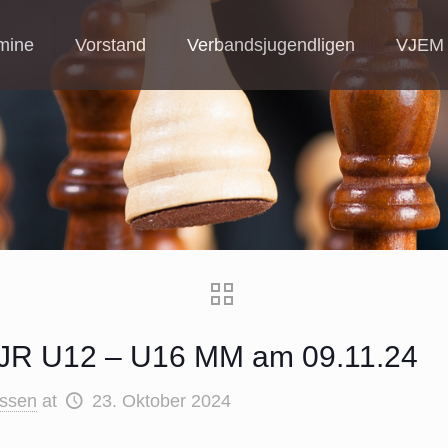
mine
Vorstand
Verbandsjugendligen
VJEM
JR U12 – U16 MM am 09.11.24
ssen
at
23. Oktober 2024