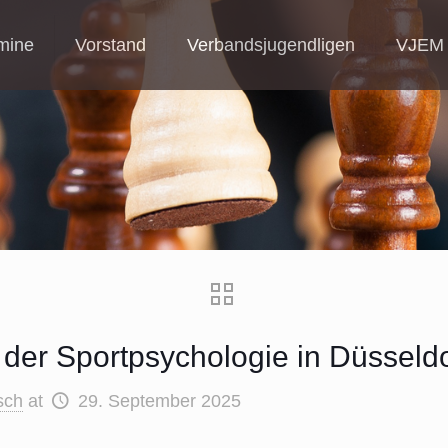
mine
Vorstand
Verbandsjugendligen
VJEM
 der Sportpsychologie in Düsseldo
sch
at
29. September 2025