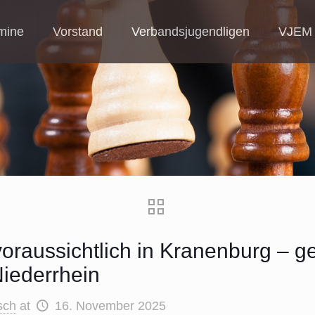
mine
Vorstand
Verbandsjugendligen
VJEM
raussichtlich in Kranenburg – 
iederrhein
sch
at
16. November 2025