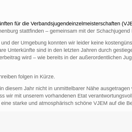
nften für die
Verbandsjugendeinzelmeistersch
aften (VJ
nenburg stattfinden – gemeinsam mit der Schachjugend 
und der Umgebung konnten wir leider keine kostengünsti
re Unterkünfte sind in den letzten Jahren durch gestieg
rbeitrag wird – wie bereits in der außerordentlichen Ju
hreiben folgen in Kürze.
 in diesem Jahr nicht in unmittelbarer Nähe ausgetrage
 dass wir mit unserem vorhandenen Etat verantwortungsv
 eine starke und atmosphärisch
sch
öne VJEM auf die Bei