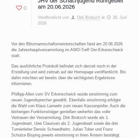
JHV der Schachjugend Ruhrgebiet
am 20.06.2026
0
Veröffentlicht von
Dirk Broksch
at
28. Juni
2026
Vor den Blitzmannschaftsmeisterschafte
n fand am 20.06.2026
die Jahreshauptversammlung im AWO-Treff Oer-Erkenschwick
statt.
Das ausführliche Protokoll befindet sich derzeit noch in der
Erstellung und wird zeitnah auf der Homepage veröffentlicht. Bis
dahin möchten wir bereits über die wichtigsten Ergebnisse
informieren.
Phillipp Allen vom SV Erkenschwick wurde einstimmig zum
neuen Jugendsprecher gewählt. Ebenfalls einstimmig erfolgte
die Wahl von Klaus Lanwehr zum neuen Kassenprüfer. Auch die
bisherigen Funktionsträger genießen weiterhin das volle
Vertrauen der Versammlung. Dirk Broksch wurde als 1.
Jugendwart, Uwe Claussen als 2. Jugendwart sowie die drei
Turnierleiter Dennis Schwedhelm, Julian Tober und Franz
Schulze Bisping jeweils einstimmig in ihren Ämtern bestätigt.