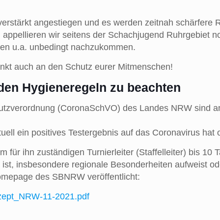
erstärkt angestiegen und es werden zeitnah schärfere Re
appellieren wir seitens der Schachjugend Ruhrgebiet no
ren u.a. unbedingt nachzukommen.
denkt auch an den Schutz eurer Mitmenschen!
die folgenden Hygieneregeln
chutzverordnung (CoronaSchVO) des Landes NRW sind 
tuell ein positives Testergebnis auf das Coronavirus hat
 für ihn zuständigen Turnierleiter (Staffelleiter) bis 10
n ist, insbesondere regionale Besonderheiten aufweist o
 Homepage des SBNRW veröffentlicht:
nzept_NRW-11-2021.pdf