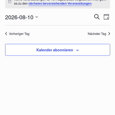
für
Hinweis
es zu den
nächsten bevorstehenden Veranstaltungen
.
10.
2026-08-10
Veranstal
Veran
Suche
August
Tag
Suche
Ansic
Datum
2026
Navig
und
wählen.
Ansichten,
Vorheriger Tag
Nächster Tag
Navigation
Kalender abonnieren