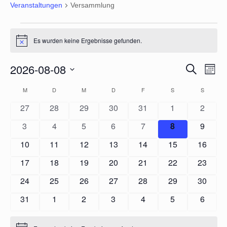
Veranstaltungen
Versammlung
Veranstaltungen
Es wurden keine Ergebnisse gefunden.
Hinweis
2026-08-08
Veranstal
Veran
Suche
Monat
Suche
Ansic
Datum
Navig
und
Kalender
M
MONTAG
D
DIENSTAG
M
MITTWOCH
D
DONNERSTAG
F
FREITAG
S
SAMSTAG
S
SONNT
wählen.
Ansichten,
von
0
0
0
0
0
0
0
27
28
29
30
31
1
Navigation
2
Veranstaltungen
Veranstaltungen
Veranstaltungen
Veranstaltungen
Veranstaltungen
Veranstaltungen
Veranstaltunge
Veranst
0
0
0
0
0
0
0
3
4
5
6
7
8
9
Veranstaltungen
Veranstaltungen
Veranstaltungen
Veranstaltungen
Veranstaltungen
Veranstaltung
Veranst
0
0
0
0
0
0
0
10
11
12
13
14
15
16
Veranstaltungen
Veranstaltungen
Veranstaltungen
Veranstaltungen
Veranstaltungen
Veranstaltungen
Veranst
0
0
0
0
0
0
0
17
18
19
20
21
22
23
Veranstaltungen
Veranstaltungen
Veranstaltungen
Veranstaltungen
Veranstaltungen
Veranstaltungen
Veranst
0
0
0
0
0
0
0
24
25
26
27
28
29
30
Veranstaltungen
Veranstaltungen
Veranstaltungen
Veranstaltungen
Veranstaltungen
Veranstaltungen
Veranst
0
0
0
0
0
0
0
31
1
2
3
4
5
6
Veranstaltungen
Veranstaltungen
Veranstaltungen
Veranstaltungen
Veranstaltungen
Veranstaltunge
Veranst