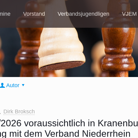
mine
Vorstand
Verbandsjugendligen
VJEM
Autor
Dirk Broksch
2026 voraussichtlich in Kranenb
g mit dem Verband Niederrhein