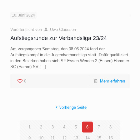
10. Juni 2024
Veröffentlicht von
Uwe Claussen
Aufstiegsrunde zur Verbandsliga 23/24
Am vergangenen Samstag, den 08.06.2024 fand der
Aufstiegskampf in die Jugendverbandsliga statt. Dafür qualifiziert
in den Bezirken haben sich:SF Essen-Werden 2 (Essen) Hammer
SC (Hamm) SV
[…]
0
Mehr erfahren
vorherige Seite
1
2
3
4
5
6
7
8
9
10
11
12
13
14
15
16